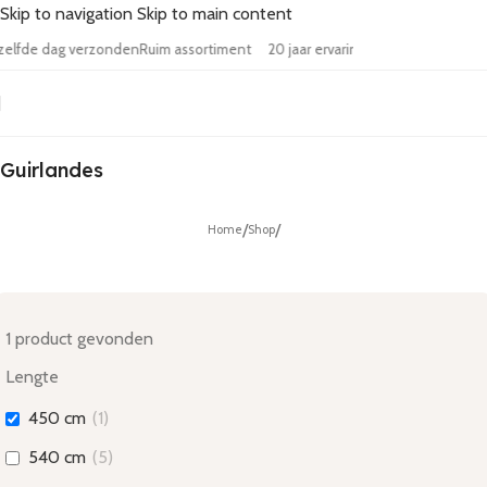
Skip to navigation
Skip to main content
teld zelfde dag verzonden
Ruim assortiment
20 jaar ervaring
Gratis verz
Guirlandes
/
/
Home
Shop
1
product gevonden
Lengte
450 cm
(
1
)
540 cm
(
5
)